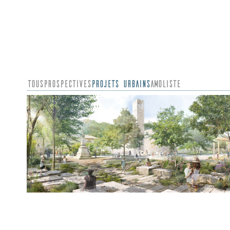
Tous
Prospectives
Projets urbains
AMO
Liste