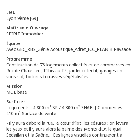
Lieu
Lyon 9ème [69]
Maîtrise d'Ouvrage
SPIRIT Immobilier
Équipe
Avec GEC_RBS_Génie Acoustique_Adret_ICC_PLAN B Paysage
Programme
Construction de 76 logements collectifs et de commerces en
Rez de Chaussée, T1bis au T5, jardin collectif, garages en
sous-sol, toitures terrasses végétalisées
Mission
MOE base
Surfaces
Logements : 4 800 m² SP / 4 300 m² SHAB | Commerces :
210 m² Surface de vente
«Il y aura d’abord la rue, le cœur d’îlot, les césures ; on lèvera
les yeux et il y aura alors la balme des Monts d’Or, le quai
Sédaillan et la Saône… Ces lignes visuelles continueront à